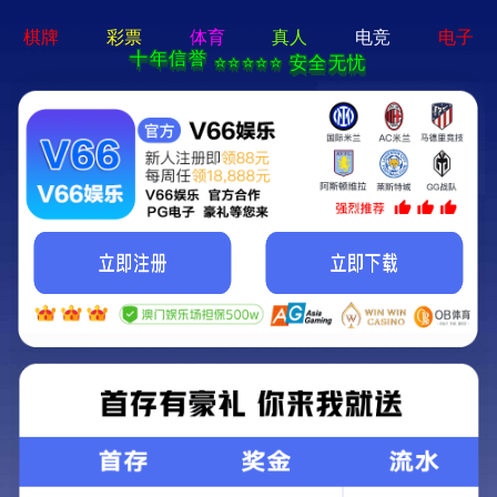
语言
当前位置：
首页
>
产品中心
>
精密贴装
全自动贴装机
AC100