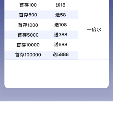
AC100 是一款基于模组、管壳类器件的精密组装（壳体、零件、
组件等）应用工艺需求而开发的高稳定性高精度的贴装设备。
该设备可选配全自动上下料、产品预固化等模组，可全自动实现
Substrate自动上下料、点胶作业与胶形检测、组件贴装、贴装效
果检测、产品预固化功能。且兼容国际半导体通讯协议，符合产线
自动化生产相关需求。
返回列表
特性优点
点胶工位兼容压电阀/螺杆阀/挤压阀/点胶控制器，产品通用性
强，适用范围广。
提供倾斜旋转轴（选配），可满足侧面点胶工艺要求。
可选配连线作业方式。连线作业时单工站宕机时，不影响整线运