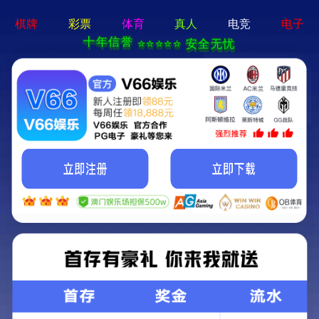
言語
現在位置：
ホーム
>
製品情報
>
精密実装
AC100
SS200
全自動実装機
リッドアタッチ実装システ
ム